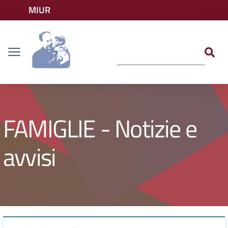
Vai ai contenuti
MIUR
Vai al menu di navigazione
Accedi ai servizi
Dislessia
Vai al footer
FAMIGLIE - Notizie e
avvisi