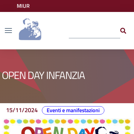
Vai ai contenuti
MIUR
Vai al menu di navigazione
Accedi ai servizi
Dislessia
Vai al footer
OPEN DAY INFANZIA
15/11/2024
Eventi e manifestazioni