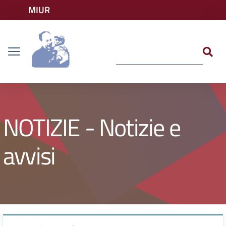
Vai ai contenuti
MIUR
Vai al menu di navigazione
Accedi ai servizi
Dislessia
Vai al footer
NOTIZIE - Notizie e
avvisi