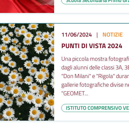
Scuola Secondaria Primo Gra
11/06/2024
|
NOTIZIE
PUNTI DI VISTA 2024
Una piccola mostra fotografic
dagli alunni delle classi 3A,
"Don Milani" e "Rigola" durante
gallerie fotografiche divise n
"GEOMET...
ISTITUTO COMPRENSIVO VE