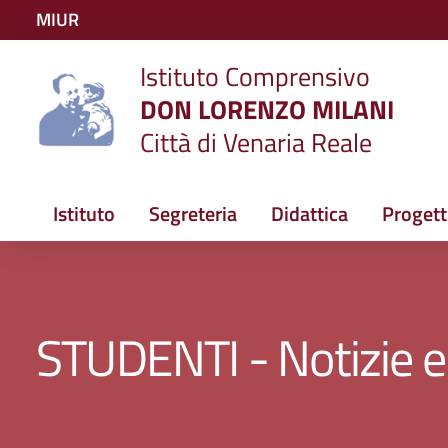
Vai ai contenuti
MIUR
Vai al menu di navigazione
Istituto Comprensivo
Vai al footer
DON LORENZO MILANI
Città di Venaria Reale
Istituto
Segreteria
Didattica
Progett
STUDENTI - Notizie e 