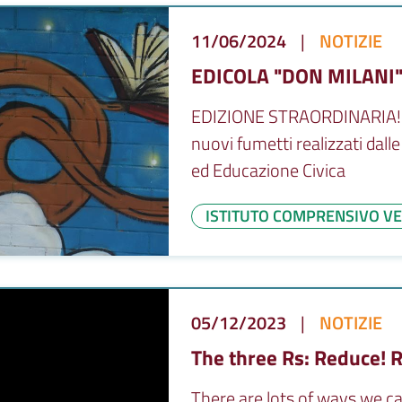
11/06/2024
|
NOTIZIE
EDICOLA "DON MILANI
EDIZIONE STRAORDINARIA! Ecco
nuovi fumetti realizzati dall
ed Educazione Civica
ISTITUTO COMPRENSIVO VE
05/12/2023
|
NOTIZIE
The three Rs: Reduce! R
There are lots of ways we ca