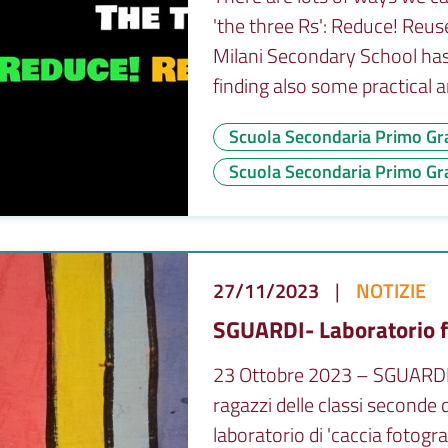
'the three Rs': Reduce! Reus
Milani Secondary School has
finding also some practical an
Scuola Secondaria Primo Gr
Scuola Secondaria Primo Gra
27/11/2023
|
NOTIZIE
SGUARDI- Laboratorio fo
23 Ottobre 2023 – SGUARDI- L
ragazzi delle classi seconde 
laboratorio di 'caccia fotogr