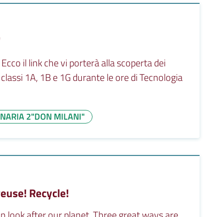
"
 il link che vi porterà alla scoperta dei
e classi 1A, 1B e 1G durante le ore di Tecnologia
NARIA 2"DON MILANI"
euse! Recycle!
n look after our planet. Three great ways are