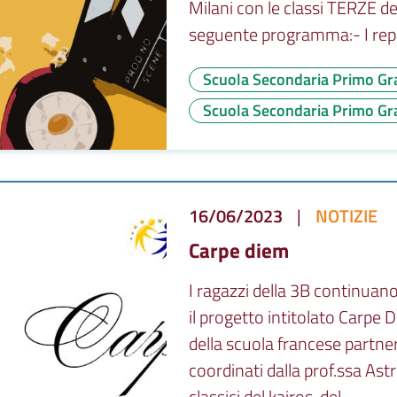
Milani con le classi TERZE de
seguente programma:- I repar
Scuola Secondaria Primo Gr
Scuola Secondaria Primo Gra
16/06/2023
|
NOTIZIE
Carpe diem
I ragazzi della 3B continua
il progetto intitolato Carpe D
della scuola francese partner
coordinati dalla prof.ssa Astr
classici del kairos, del...