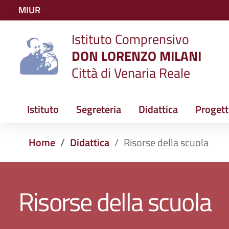
Vai ai contenuti
MIUR
Vai al menu di navigazione
Istituto Comprensivo
Vai al footer
DON LORENZO MILANI
Città di Venaria Reale
Istituto
Segreteria
Didattica
Progett
Home
Didattica
Risorse della scuola
Risorse della scuola