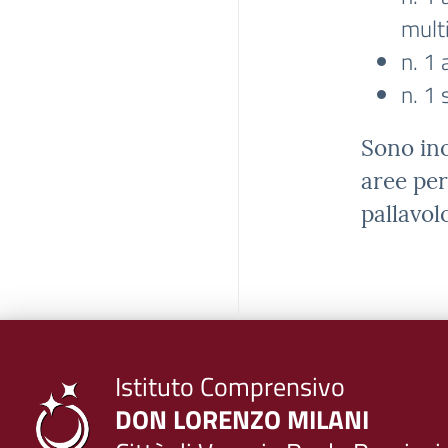
mult
n. 1 
n. 1
Sono ino
aree per
pallavol
Istituto Comprensivo
DON LORENZO MILANI