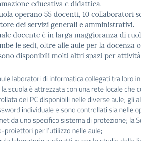
mazione educativa e didattica.
uola operano 55 docenti, 10 collaboratori sco
tore dei servizi generali e amministrativi.
nale docente è in larga maggioranza di ruolo
mbe le sedi, oltre alle aule per la docenza o
sono disponibili molti altri spazi per attività
aule laboratori di informatica collegati tra loro 
a la scuola è attrezzata con una rete locale che
ollata dei PC disponibili nelle diverse aule; gl
sword individuale e sono controllati sia nelle o
net da uno specifico sistema di protezione; la Sc
-proiettori per l’utilizzo nelle aule;
aula laboratorio audioattivo per lo studio delle