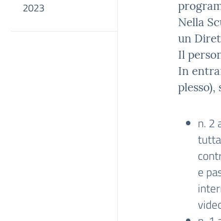
program
2023
Nella Sc
un Diret
Il perso
In entra
plesso), 
n. 2 
tutt
contr
e pas
inter
video
n. 1 