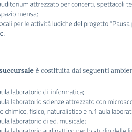
auditorium attrezzato per concerti, spettacoli te
 spazio mensa;
locali per le attività ludiche del progetto “Pausa
o.
 succursale
è costituita dai seguenti ambien
aula laboratorio di informatica;
aula laboratorio scienze attrezzato con microsco
po chimico, fisico, naturalistico e n.1 aula labor
aula laboratorio di ed. musicale;
aula laboratorio audioattivo per lo studio delle