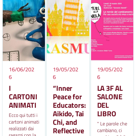
16/06/202
19/05/202
19/05/202
6
6
6
I
“Inner
LA 3F AL
CARTONI
Peace for
SALONE
ANIMATI
Educators:
DEL
Aikido, Tai
LIBRO
Ecco qui tutti i
Chi, and
cartoni animati
" Le parole che
realizzati dai
Reflective
cambiano, ci
ragazzi con la