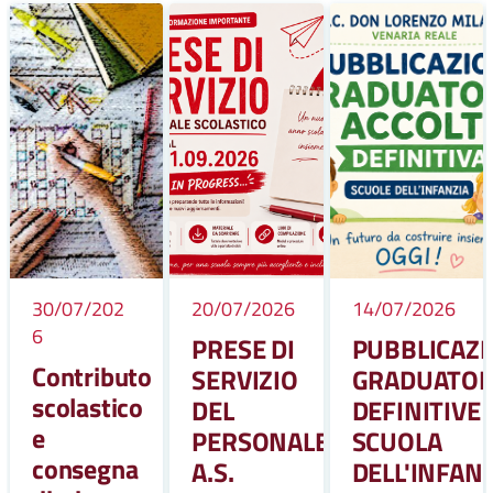
30/07/202
20/07/2026
14/07/2026
6
PRESE DI
PUBBLICAZ
Contributo
SERVIZIO
GRADUATOR
scolastico
DEL
DEFINITIVE
e
PERSONALE
SCUOLA
consegna
A.S.
DELL'INFAN