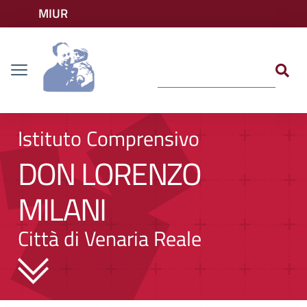
Vai ai contenuti
MIUR
Vai al menu di navigazione
Accedi ai servizi
Dislessia
Vai al footer
Istituto Comprensivo
DON LORENZO
MILANI
Città di Venaria Reale