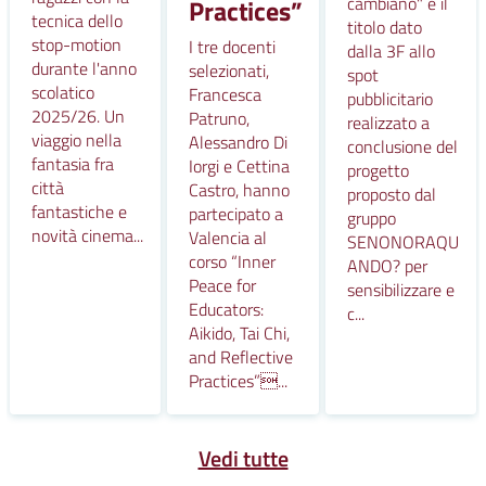
cambiano" è il
Practices”
tecnica dello
titolo dato
stop-motion
I tre docenti
dalla 3F allo
durante l'anno
selezionati,
spot
scolatico
Francesca
pubblicitario
2025/26. Un
Patruno,
realizzato a
viaggio nella
Alessandro Di
conclusione del
fantasia fra
Iorgi e Cettina
progetto
città
Castro, hanno
proposto dal
fantastiche e
partecipato a
gruppo
novità cinema...
Valencia al
SENONORAQU
corso “Inner
ANDO? per
Peace for
sensibilizzare e
Educators:
c...
Aikido, Tai Chi,
and Reflective
Practices”...
Vedi tutte