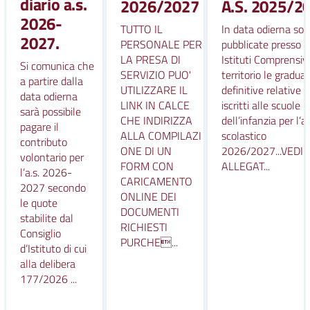
diario a.s.
2026/2027
A.S. 2025/2
2026-
TUTTO IL
In data odierna so
2027.
PERSONALE PER
pubblicate presso gl
LA PRESA DI
Istituti Comprensivi
Si comunica che
SERVIZIO PUO'
territorio le graduat
a partire dalla
UTILIZZARE IL
definitive relative a
data odierna
LINK IN CALCE
iscritti alle scuole
sarà possibile
CHE INDIRIZZA
dell’infanzia per l’
pagare il
ALLA COMPILAZI
scolastico
contributo
ONE DI UN
2026/2027...VEDI
volontario per
FORM CON
ALLEGAT...
l’a.s. 2026-
CARICAMENTO
2027 secondo
ONLINE DEI
le quote
DOCUMENTI
stabilite dal
RICHIESTI
Consiglio
PURCHE...
d’Istituto di cui
alla delibera
177/2026 ...