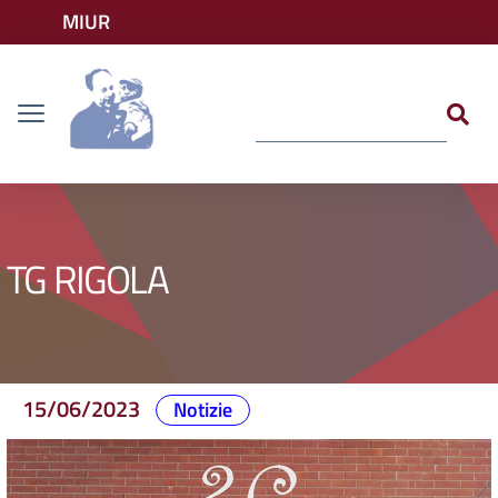
Vai ai contenuti
MIUR
Vai al menu di navigazione
Accedi ai servizi
Dislessia
Vai al footer
TG RIGOLA
15/06/2023
Notizie