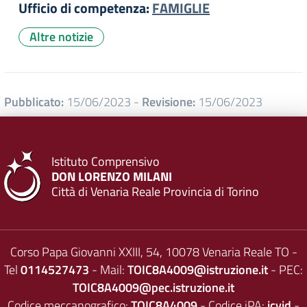
Ufficio di competenza:
FAMIGLIE
Altre notizie
Pubblicato:
15/06/2023
-
Revisione:
15/06/2023
Istituto Comprensivo
DON LORENZO MILANI
Città di Venaria Reale Provincia di Torino
Corso Papa Giovanni XXIII, 54, 10078 Venaria Reale TO -
Tel
0114527473
- Mail:
TOIC8A4009@istruzione.it
- PEC:
TOIC8A4009@pec.istruzione.it
Codice meccanografico:
TOIC8A4009
- Codice iPA:
icvid
-