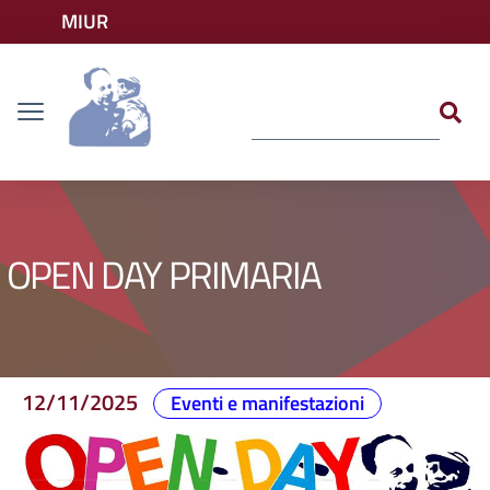
Vai ai contenuti
MIUR
Vai al menu di navigazione
Accedi ai servizi
Dislessia
Vai al footer
OPEN DAY PRIMARIA
12/11/2025
Eventi e manifestazioni