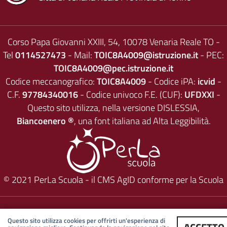
Corso Papa Giovanni XXIII, 54, 10078 Venaria Reale TO -
Tel
0114527473
- Mail:
TOIC8A4009@istruzione.it
- PEC:
TOIC8A4009@pec.istruzione.it
Codice meccanografico:
TOIC8A4009
- Codice iPA:
icvid
-
C.F.
97784340016
- Codice univoco F.E. (CUF):
UFDXXI
-
Questo sito utilizza, nella versione DISLESSIA,
Biancoenero ®
, una font italiana ad Alta Leggibilità.
© 2021
PerLa Scuola
- il CMS AgID conforme per la Scuola
Questo sito utilizza cookies per offrirti un'esperienza di