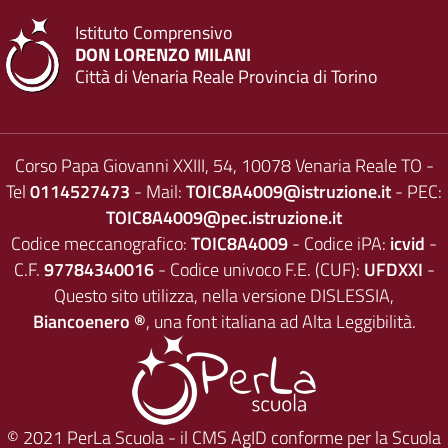
Istituto Comprensivo
DON LORENZO MILANI
Città di Venaria Reale Provincia di Torino
Corso Papa Giovanni XXIII, 54, 10078 Venaria Reale TO -
Tel
0114527473
- Mail:
TOIC8A4009@istruzione.it
- PEC:
TOIC8A4009@pec.istruzione.it
Codice meccanografico:
TOIC8A4009
- Codice iPA:
icvid
-
C.F.
97784340016
- Codice univoco F.E. (CUF):
UFDXXI
-
Questo sito utilizza, nella versione DISLESSIA,
Biancoenero ®
, una font italiana ad Alta Leggibilità.
© 2021
PerLa Scuola
- il CMS AgID conforme per la Scuola