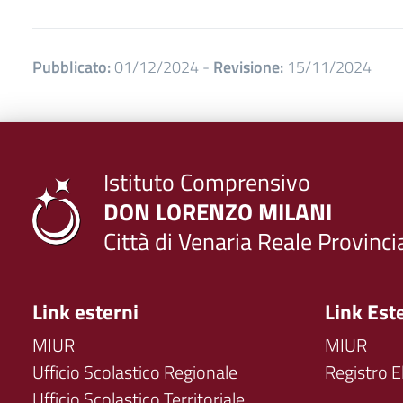
Pubblicato:
01/12/2024
-
Revisione:
15/11/2024
Istituto Comprensivo
DON LORENZO MILANI
Città di Venaria Reale Provinci
Link esterni
Link Est
MIUR
MIUR
Ufficio Scolastico Regionale
Registro E
Ufficio Scolastico Territoriale