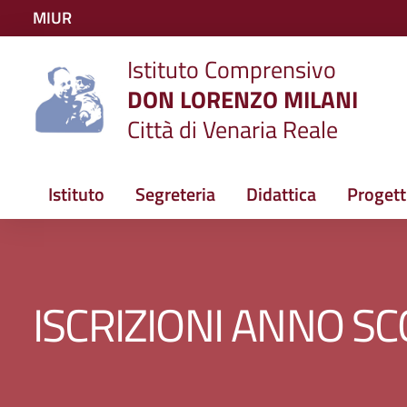
Vai ai contenuti
MIUR
Vai al menu di navigazione
Istituto Comprensivo
Vai al footer
DON LORENZO MILANI
Città di Venaria Reale
Istituto
Segreteria
Didattica
Progett
ISCRIZIONI ANNO S