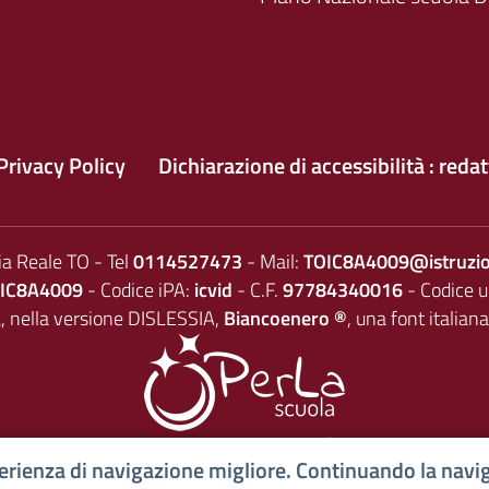
Privacy Policy
Dichiarazione di accessibilità : reda
ia Reale TO - Tel
0114527473
- Mail:
TOIC8A4009@istruzio
IC8A4009
- Codice iPA:
icvid
- C.F.
97784340016
- Codice u
a, nella versione DISLESSIA,
Biancoenero ®
, una font italiana
© 2021
PerLa Scuola
- il CMS AgID conforme per la Scuola
sperienza di navigazione migliore. Continuando la navig