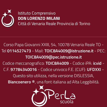
Istituto Comprensivo
DON LORENZO MILANI
Città di Venaria Reale Provincia di Torino
Corso Papa Giovanni XXIII, 54, 10078 Venaria Reale TO -
Tel
0114527473
- Mail:
TOIC8A4009@istruzione.it
- PEC:
TOIC8A4009@pec.istruzione.it
Codice meccanografico:
TOIC8A4009
- Codice iPA:
icvid
-
C.F.
97784340016
- Codice univoco F.E. (CUF):
UFDXXI
-
Questo sito utilizza, nella versione DISLESSIA,
Biancoenero ®
, una font italiana ad Alta Leggibilità.