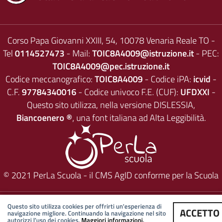
Corso Papa Giovanni XXIII, 54, 10078 Venaria Reale TO -
Tel
0114527473
- Mail:
TOIC8A4009@istruzione.it
- PEC:
TOIC8A4009@pec.istruzione.it
Codice meccanografico:
TOIC8A4009
- Codice iPA:
icvid
-
C.F.
97784340016
- Codice univoco F.E. (CUF):
UFDXXI
-
Questo sito utilizza, nella versione DISLESSIA,
Biancoenero ®
, una font italiana ad Alta Leggibilità.
© 2021
PerLa Scuola
- il CMS AgID conforme per la Scuola
Questo sito utilizza cookies per offrirti un'esperienza di
ACCETTO
navigazione migliore. Continuando la navigazione nel sito
autorizzi l’uso dei cookies.
Maggiori informazioni.