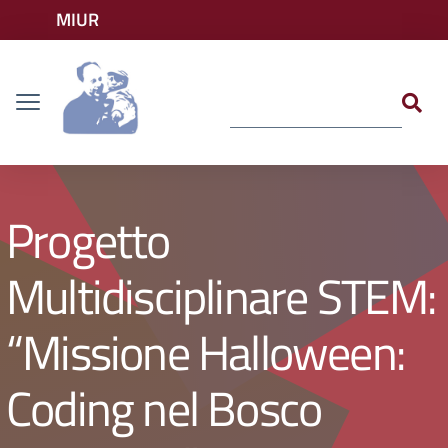
Vai ai contenuti
MIUR
Vai al menu di navigazione
Accedi ai servizi
Dislessia
Vai al footer
Progetto
Multidisciplinare STEM:
“Missione Halloween:
Coding nel Bosco