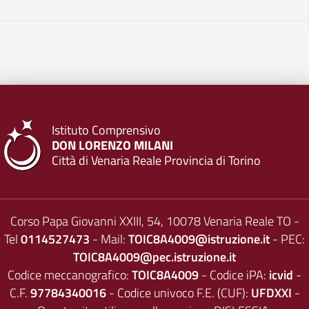
Istituto Comprensivo
DON LORENZO MILANI
Città di Venaria Reale Provincia di Torino
Corso Papa Giovanni XXIII, 54, 10078 Venaria Reale TO -
Tel
0114527473
- Mail:
TOIC8A4009@istruzione.it
- PEC:
TOIC8A4009@pec.istruzione.it
Codice meccanografico:
TOIC8A4009
- Codice iPA:
icvid
-
C.F.
97784340016
- Codice univoco F.E. (CUF):
UFDXXI
-