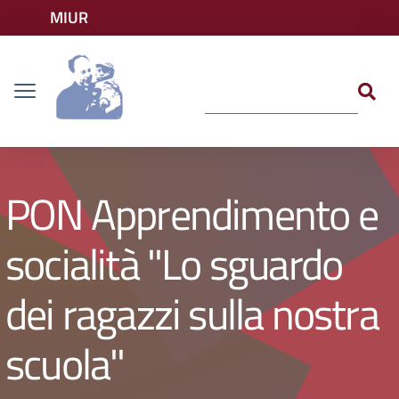
Vai ai contenuti
MIUR
Vai al menu di navigazione
Accedi ai servizi
Dislessia
Vai al footer
PON Apprendimento e
socialità "Lo sguardo
dei ragazzi sulla nostra
scuola"