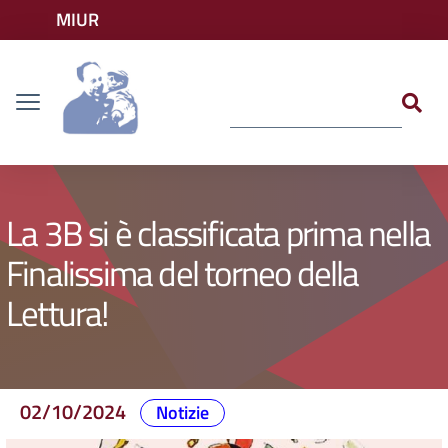
Vai ai contenuti
MIUR
Vai al menu di navigazione
Accedi ai servizi
Dislessia
Vai al footer
La 3B si è classificata prima nella
Finalissima del torneo della
Lettura!
02/10/2024
Notizie