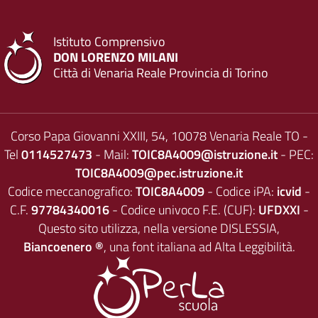
Istituto Comprensivo
DON LORENZO MILANI
Città di Venaria Reale Provincia di Torino
Corso Papa Giovanni XXIII, 54, 10078 Venaria Reale TO -
Tel
0114527473
- Mail:
TOIC8A4009@istruzione.it
- PEC:
TOIC8A4009@pec.istruzione.it
Codice meccanografico:
TOIC8A4009
- Codice iPA:
icvid
-
C.F.
97784340016
- Codice univoco F.E. (CUF):
UFDXXI
-
Questo sito utilizza, nella versione DISLESSIA,
Biancoenero ®
, una font italiana ad Alta Leggibilità.