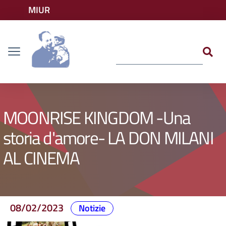
Vai ai contenuti
MIUR
Vai al menu di navigazione
Accedi ai servizi
Dislessia
Vai al footer
MOONRISE KINGDOM -Una
storia d'amore- LA DON MILANI
AL CINEMA
08/02/2023
Notizie