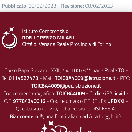
Pubblicato:
08/02/2023
-
Revisione:
08/02/2023
Istituto Comprensivo
DON LORENZO MILANI
Città di Venaria Reale Provincia di Torino
Corso Papa Giovanni XXIII, 54, 10078 Venaria Reale TO -
Tel
0114527473
- Mail:
TOIC8A4009@istruzione.it
- PEC:
TOIC8A4009@pec.istruzione.it
Codice meccanografico:
TOIC8A4009
- Codice iPA:
icvid
-
C.F.
97784340016
- Codice univoco F.E. (CUF):
UFDXXI
-
Questo sito utilizza, nella versione DISLESSIA,
Biancoenero ®
, una font italiana ad Alta Leggibilità.