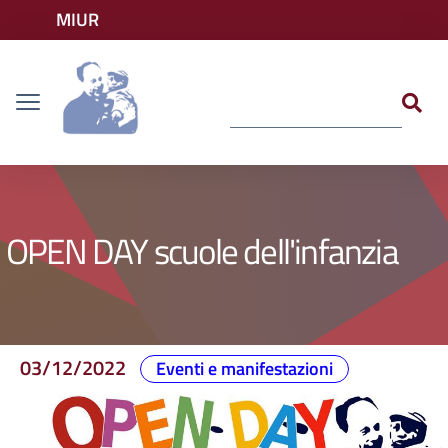
Vai ai contenuti
MIUR
Vai al menu di navigazione
Accedi ai servizi
Dislessia
Vai al footer
OPEN DAY scuole dell'infanzia
03/12/2022
Eventi e manifestazioni